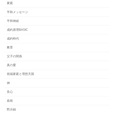
家庭
平和メッセージ
平和神経
成約原理BASIC
成約時代
教育
父子の関係
真の愛
祝福家庭と理想天国
神
良心
血統
黙示録