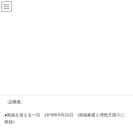
コ
ナ
ホームチャーチ.JP
ン
ビ
テ
ゲ
ン
ー
ツ
シ
ホームチャーチ関連説教資料
へ
ョ
ス
ン
キ
に
ッ
移
プ
動
HOME
家庭教会
Ⅰ．ホームチャーチ摂理の経緯
ホームチャーチ関連説教資料
HC関連資料
家庭教会
〈説教集〉
●祝福を迎える一日 1978年9月22日 (祝福家庭と理想天国Ⅱに
収録）