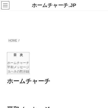
コ
ナ
ホームチャーチ.JP
ン
ビ
テ
ゲ
ン
ー
ツ
シ
へ
ョ
ス
ン
キ
に
ッ
移
プ
動
HOME
目 次
ホームチャーチ
平和メッセージ
ヨハネの黙示録
ホームチャーチ