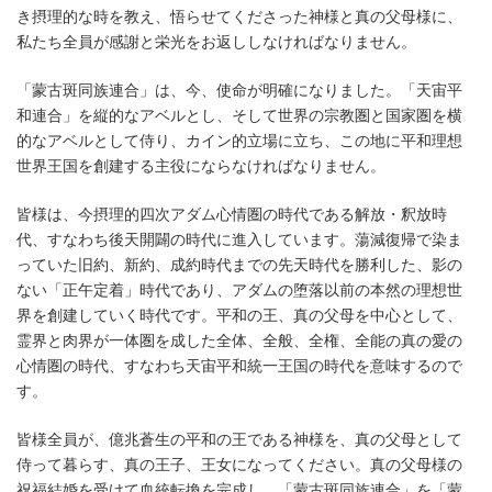
き摂理的な時を教え、悟らせてくださった神様と真の父母様に、
私たち全員が感謝と栄光をお返ししなければなりません。
「蒙古斑同族連合」は、今、使命が明確になりました。「天宙平
和連合」を縦的なアベルとし、そして世界の宗教圏と国家圏を横
的なアベルとして侍り、カイン的立場に立ち、この地に平和理想
世界王国を創建する主役にならなければなりません。
皆様は、今摂理的四次アダム心情圏の時代である解放・釈放時
代、すなわち後天開闢の時代に進入しています。蕩減復帰で染ま
っていた旧約、新約、成約時代までの先天時代を勝利した、影の
ない「正午定着」時代であり、アダムの堕落以前の本然の理想世
界を創建していく時代です。平和の王、真の父母を中心として、
霊界と肉界が一体圏を成した全体、全般、全権、全能の真の愛の
心情圏の時代、すなわち天宙平和統一王国の時代を意味するので
す。
皆様全員が、億兆蒼生の平和の王である神様を、真の父母として
侍って暮らす、真の王子、王女になってください。真の父母様の
祝福結婚を受けて血統転換を完成し、「蒙古斑同族連合」を「蒙