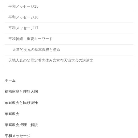
平和メッセージ15
平和メッセージ16
平和メッセージ17
平和神経 重要キーワード
天道的次元の基本義務と使命
天地人真の父母定着実体み言宣布天宙大会の講演文
ホーム
祝福家庭と理想天国
家庭教会と氏族復帰
家庭教会
家庭教会摂理 解説
平和メッセージ