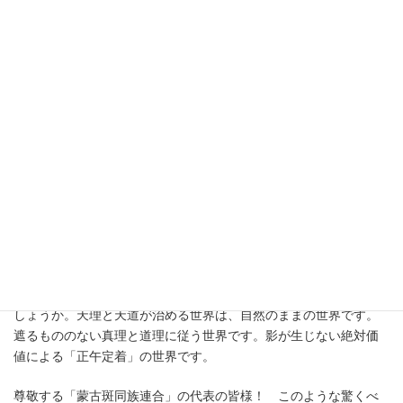
一するのです。そこでは、父母の愛、夫婦の愛、子女の愛、兄弟
の愛、このように四大愛圏、すなわち四大心情圏が完成するので
す。このような家庭になれば、上下、前後、左右が一つに連結さ
れた球形運動を継続するようになり、したがって、永存するよう
になるのです。
もし世界が、このような真の家庭で満ちるならば、そこには弁護
士も、検事も、さらには判事も必要なく、天道と天法が治める世
の中になるでしょう。皆様も一度考えてみてください。誰が皆様
の善し悪しを一番よく知っていますか。皆様の祖父母であり、皆
様の父母であり、皆様の夫、皆様の妻、皆様の子女たちです。
家庭の中で解決できないことがあるでしょうか。父母と子女が、
夫と妻が、兄と弟がお互いに「ために生きる人生」の模範を見せ
るとき、許し難い過ちを犯したり、罪を犯す隙間がどこにあるで
しょうか。天理と天道が治める世界は、自然のままの世界です。
遮るもののない真理と道理に従う世界です。影が生じない絶対価
値による「正午定着」の世界です。
尊敬する「蒙古斑同族連合」の代表の皆様！ このような驚くべ