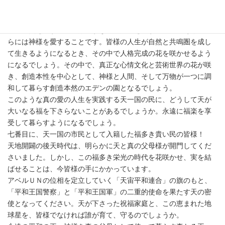
環境を保護し、愛することのできる知恵深い天一国市民になって
ください。自然に帰って、解放と釈放の人生を楽しんでくださ
い。自然を愛することは、すなわち人間を愛することであり、さ
らには神様を愛することです。皆様の人生が自然と共鳴圏を成し
て生きるようになるとき、その中で人格完成の花を咲かせるよう
になるでしょう。その中で、真正な心情文化と芸術世界の花が咲
き、創造本性を中心として、神様と人間、そして万物が一つに調
和して暮らす創造本然のエデンの園となるでしょう。
このような真の愛の人生を実践する天一国の民に、どうして天が
大いなる福を下さらないことがあるでしょうか。永遠に福楽を享
受して暮らすようになるでしょう。
七番目に、天一国の市民として入籍した福多き貴い民の皆様！
天地開闢の後天時代は、明らかに天と真の父母様が開門してくだ
さいました。しかし、この福多き栄光の時代を花咲かせ、実を結
ばせることは、今皆様の手にかかっています。
アベルＵＮの位相を定立していく「天宙平和連合」の旗のもと、
「平和王国警察」と「平和王国軍」の二重的使命を果たす天の密
使となってください。天が下さった祝福家庭と、この恵まれた地
球星を、皆様でなければ誰が育て、守るのでしょうか。