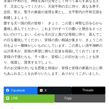
永遠の平和の王、神様を真の父母として侍って暮らす真なる王
子、王女になってください。天宙平和の王に侍り、真なる孝子、
忠臣、聖人、聖子の家庭の道理を果たし、太平聖代の平和王国を
創建しましょう。
愛する天一国の民の皆様！ きょう、この貴く神聖な日を心から
慶祝し喜んでください。これまでのすべての憂いと懸念をさっと
払いのけてしまい、心から天の父と真の父母様に侍り、喜んでこ
の日を慶祝してください。皆様の貴い精誠が集まり、きょうこの
日をより一層輝かしいものにしています。この美しい清平湖畔の
山川草木が、皆様の希望に満ちた壮途を祝福してくれています。
皆様の子孫たちも、子々孫々、皆様にこの日があったことを誇
り、保護し、賛美するでしょう。
天のお父様の大いなる恩寵と祝福が、皆様と皆様の家庭の上に満
ちあふれることをお祈りいたします。ありがとうございました。
Threads
Facebook
X
LINE
Copy