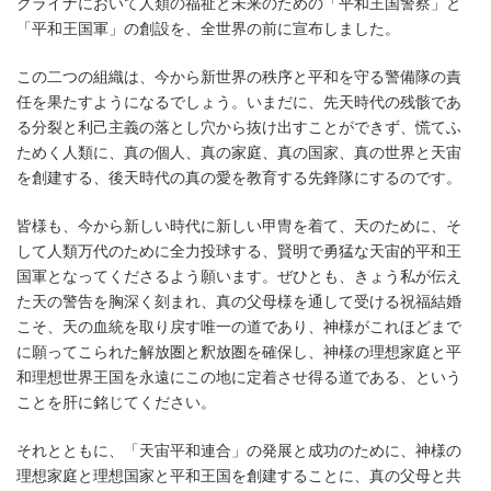
クライナにおいて人類の福祉と未来のための「平和王国警察」と
「平和王国軍」の創設を、全世界の前に宣布しました。
この二つの組織は、今から新世界の秩序と平和を守る警備隊の責
任を果たすようになるでしょう。いまだに、先天時代の残骸であ
る分裂と利己主義の落とし穴から抜け出すことができず、慌てふ
ためく人類に、真の個人、真の家庭、真の国家、真の世界と天宙
を創建する、後天時代の真の愛を教育する先鋒隊にするのです。
皆様も、今から新しい時代に新しい甲冑を着て、天のために、そ
して人類万代のために全力投球する、賢明で勇猛な天宙的平和王
国軍となってくださるよう願います。ぜひとも、きょう私が伝え
た天の警告を胸深く刻まれ、真の父母様を通して受ける祝福結婚
こそ、天の血統を取り戻す唯一の道であり、神様がこれほどまで
に願ってこられた解放圏と釈放圏を確保し、神様の理想家庭と平
和理想世界王国を永遠にこの地に定着させ得る道である、という
ことを肝に銘じてください。
それとともに、「天宙平和連合」の発展と成功のために、神様の
理想家庭と理想国家と平和王国を創建することに、真の父母と共