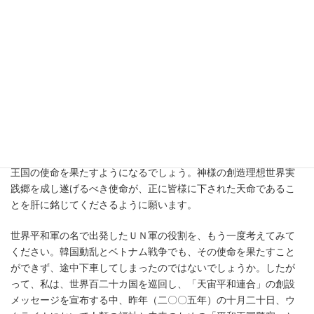
国家、真の平和理想世界王国を創建する主役になりますか。それ
とも、サタンが喜ぶ旧態依然たる宗教の壁、文化の壁、民族の
壁、人種の壁の虜となり、余生をうめきと後悔の中で終えるので
しょうか。天は、この邪悪な世界をひっくり返し、この地に新天
新地（新しい文化と理想王国）を創建する勇将たちを呼び集めて
います。
今、皆様と共に誕生した「天宙平和連合」は、神様の勝利であ
り、真の父母様の血と汗と涙の結実であり、皆様の希望であり願
いです。カイン的な既存のＵＮの前に天一国を代表するアベル的
王国の使命を果たすようになるでしょう。神様の創造理想世界実
践郷を成し遂げるべき使命が、正に皆様に下された天命であるこ
とを肝に銘じてくださるように願います。
世界平和軍の名で出発したＵＮ軍の役割を、もう一度考えてみて
ください。韓国動乱とベトナム戦争でも、その使命を果たすこと
ができず、途中下車してしまったのではないでしょうか。したが
って、私は、世界百二十カ国を巡回し、「天宙平和連合」の創設
メッセージを宣布する中、昨年（二〇〇五年）の十月二十日、ウ